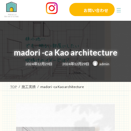
コ
ナ
ン
ビ
お問い合わせ
テ
ゲ
ン
ー
ツ
シ
へ
ョ
ス
ン
キ
に
ッ
移
madori -ca Kao architecture
プ
動
最
2024年12月29日
2024年12月29日
admin
終
更
新
日
時
:
TOP
施工実績
madori -ca Kao architecture