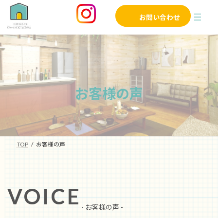
コ
ナ
ン
ビ
お問い合わせ
テ
ゲ
ン
ー
ツ
シ
へ
ョ
ス
ン
キ
に
ッ
移
お客様の声
プ
動
TOP
お客様の声
VOICE
- お客様の声 -